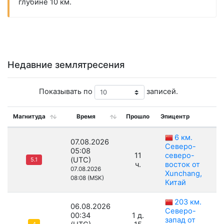
глубине 10 км.
Недавние землятресения
Показывать по
записей.
Магнитуда
Время
Прошло
Эпицентр
Г
6 км.
07.08.2026
Северо-
05:08
11
северо-
(UTC)
5.1
ч.
восток от
07.08.2026
Xunchang,
08:08 (MSK)
Китай
203 км.
06.08.2026
Северо-
00:34
1 д.
запад от