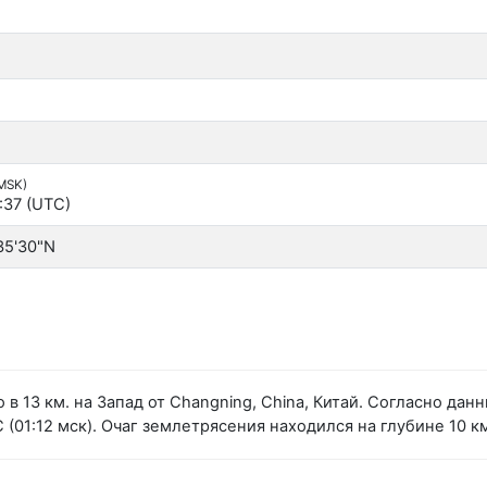
(MSK)
:37 (UTC)
35'30"N
в 13 км. на Запад от Changning, China, Китай. Согласно д
(01:12 мск). Очаг землетрясения находился на глубине 10 к