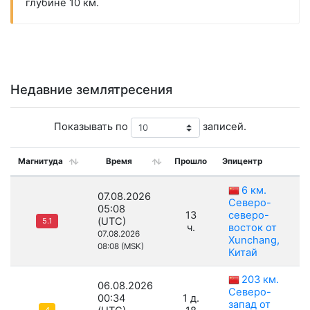
глубине 10 км.
Недавние землятресения
Показывать по
записей.
Магнитуда
Время
Прошло
Эпицентр
Г
6 км.
07.08.2026
Северо-
05:08
13
северо-
(UTC)
5.1
ч.
восток от
07.08.2026
Xunchang,
08:08 (MSK)
Китай
203 км.
06.08.2026
Северо-
00:34
1 д.
запад от