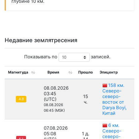
глубине 10 км.
Недавние землятресения
Показывать по
записей.
Магнитуда
Время
Прошло
Эпицентр
Г
158 км.
08.08.2026
Северо-
03:45
15
северо-
(UTC)
4.8
ч.
восток от
08.08.2026
Darya Boyi,
06:45 (MSK)
Китай
6 км.
07.08.2026
Северо-
05:08
1 д.
северо-