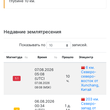
глубине 10 км.
Недавние землятресения
Показывать по
записей.
Магнитуда
Время
Прошло
Эпицентр
Г
6 км.
07.08.2026
Северо-
05:08
10
северо-
(UTC)
5.1
ч.
восток от
07.08.2026
Xunchang,
08:08 (MSK)
Китай
203 км.
06.08.2026
Северо-
00:34
1 д.
запад от