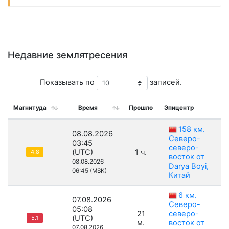
Недавние землятресения
Показывать по
записей.
Магнитуда
Время
Прошло
Эпицентр
Г
158 км.
08.08.2026
Северо-
03:45
северо-
(UTC)
1 ч.
4.8
восток от
08.08.2026
Darya Boyi,
06:45 (MSK)
Китай
6 км.
07.08.2026
Северо-
05:08
21
северо-
(UTC)
5.1
м.
восток от
07.08.2026