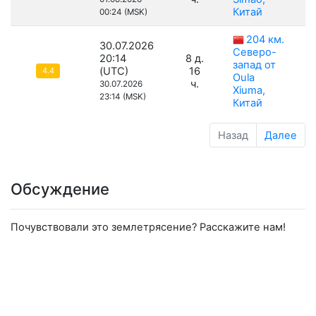
Китай
00:24 (MSK)
204 км.
30.07.2026
Северо-
20:14
8 д.
запад от
(UTC)
16
4.4
Oula
ч.
30.07.2026
Xiuma,
23:14 (MSK)
Китай
Назад
Далее
Обсуждение
Почувствовали это землетрясение? Расскажите нам!