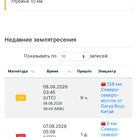
глубине 10 км.
Недавние землятресения
Показывать по
записей.
Магнитуда
Время
Прошло
Эпицентр
Г
158 км.
08.08.2026
Северо-
03:45
северо-
(UTC)
9 ч.
4.8
восток от
08.08.2026
Darya Boyi,
06:45 (MSK)
Китай
6 км.
07.08.2026
Северо-
05:08
1 д.
северо-