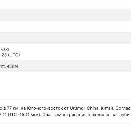
 (MSK)
:23 (UTC)
4°54'3"N
 в 77 км. на Юго-юго-восток от Ürümqi, China, Китай. Сог
11 UTC (15:11 мск). Очаг землетрясения находился на глубин