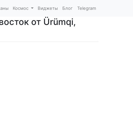
каны
Космос
Виджеты
Блог
Telegram
восток от Ürümqi,