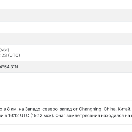
 (MSK)
:23 (UTC)
4°54'3"N
 в 8 км. на Западо-северо-запад от Changning, China, Кита
в 16:12 UTC (19:12 мск). Очаг землетрясения находился на 