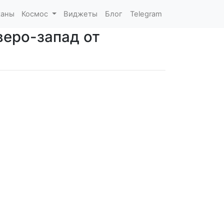
каны
Космос
Виджеты
Блог
Telegram
веро-запад от