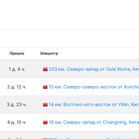
Прошло
Эпицентр
1 д. 4 ч.
203 км. Северо-запад от Oula Xiuma, Ки
2 д. 12 ч.
10 км. Северо-северо-восток от Xunch
3 д. 23 ч.
14 км. Востоко-юго-восток от Yibin, Ки
4 д. 10 ч.
16 км. Северо-запад от Changning, Кит