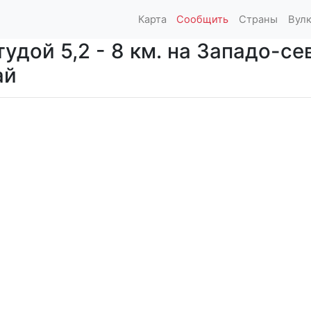
Карта
Сообщить
Страны
Вул
удой 5,2 - 8 км. на Западо-се
ай