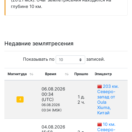
(20:21 мск). Очаг землетрясения находился на
глубине 10 км.
Недавние землятресения
Показывать по
записей.
Магнитуда
Время
Прошло
Эпицентр
Г
203 км.
06.08.2026
Северо-
00:34
1 д.
запад от
(UTC)
4
2 ч.
Oula
06.08.2026
Xiuma,
03:34 (MSK)
Китай
10 км.
04.08.2026
Северо-