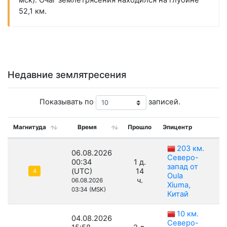
мск). Очаг землетрясения находился на глубине
52,1 км.
Недавние землятресения
Показывать по
записей.
Магнитуда
Время
Прошло
Эпицентр
Г
203 км.
06.08.2026
Северо-
00:34
1 д.
запад от
(UTC)
14
4
Oula
ч.
06.08.2026
Xiuma,
03:34 (MSK)
Китай
10 км.
04.08.2026
Северо-