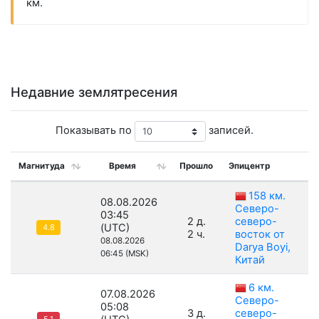
км.
Недавние землятресения
Показывать по
записей.
Магнитуда
Время
Прошло
Эпицентр
Г
158 км.
08.08.2026
Северо-
03:45
2 д.
северо-
(UTC)
4.8
2 ч.
восток от
08.08.2026
Darya Boyi,
06:45 (MSK)
Китай
6 км.
07.08.2026
Северо-
05:08
3 д.
северо-