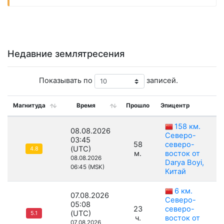
Недавние землятресения
Показывать по
записей.
Магнитуда
Время
Прошло
Эпицентр
Г
158 км.
08.08.2026
Северо-
03:45
58
северо-
(UTC)
4.8
м.
восток от
08.08.2026
Darya Boyi,
06:45 (MSK)
Китай
6 км.
07.08.2026
Северо-
05:08
23
северо-
(UTC)
5.1
ч.
восток от
07.08.2026