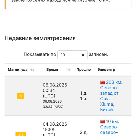
землетрясения находился на глубине 10 км.
Недавние землятресения
Показывать по
записей.
Магнитуда
Время
Прошло
Эпицентр
Г
203 км.
06.08.2026
Северо-
00:34
1 д.
запад от
(UTC)
4
1 ч.
Oula
06.08.2026
Xiuma,
03:34 (MSK)
Китай
10 км.
04.08.2026
Северо-
15:58
2 д.
северо-
(UTC)
4.4