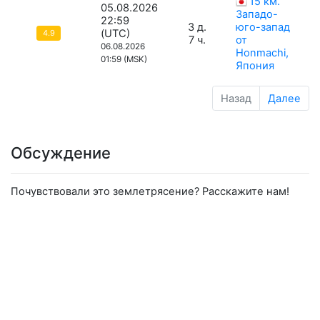
15 км.
05.08.2026
Западо-
22:59
3 д.
юго-запад
(UTC)
4.9
7 ч.
от
06.08.2026
Honmachi,
01:59 (MSK)
Япония
Назад
Далее
Обсуждение
Почувствовали это землетрясение? Расскажите нам!