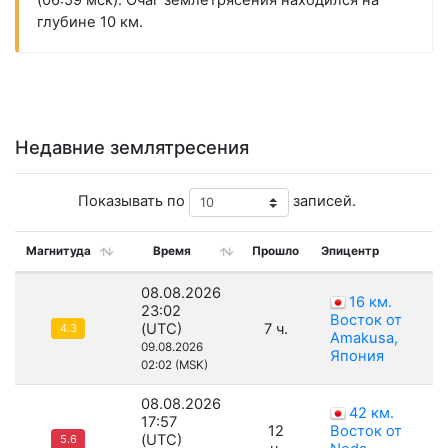
(06:59 мск). Очаг землетрясения находился на
глубине 10 км.
Недавние землятресения
Показывать по
записей.
Магнитуда
Время
Прошло
Эпицентр
08.08.2026
16 км.
23:02
Восток от
(UTC)
7 ч.
4.3
Amakusa,
09.08.2026
Япония
02:02 (MSK)
08.08.2026
42 км.
17:57
12
Восток от
(UTC)
5.6