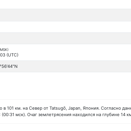
(MSK)
:03 (UTC)
°56'44"N
 в 101 км. на Север от Tatsugō, Japan, Япония. Согласно д
(00:31 мск). Очаг землетрясения находился на глубине 14 к