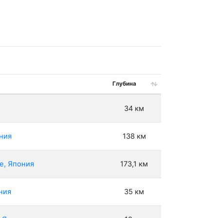
Глубина
34 км
ония
138 км
e, Япония
173,1 км
ния
35 км