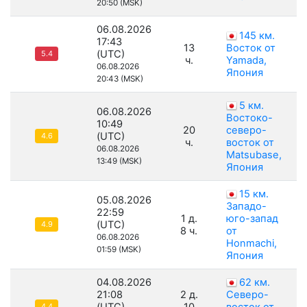
20:50 (MSK)
06.08.2026
145 км.
17:43
13
Восток от
(UTC)
5.4
ч.
Yamada,
06.08.2026
Япония
20:43 (MSK)
5 км.
06.08.2026
Востоко-
10:49
20
северо-
(UTC)
4.6
ч.
восток от
06.08.2026
Matsubase,
13:49 (MSK)
Япония
15 км.
05.08.2026
Западо-
22:59
1 д.
юго-запад
(UTC)
4.9
8 ч.
от
06.08.2026
Honmachi,
01:59 (MSK)
Япония
04.08.2026
62 км.
21:08
2 д.
Северо-
4.4