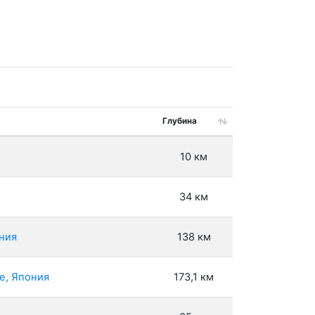
Глубина
10 км
34 км
ония
138 км
e, Япония
173,1 км