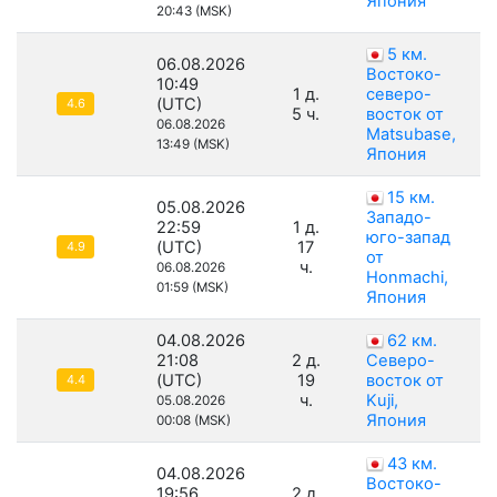
Япония
20:43 (MSK)
5 км.
06.08.2026
Востоко-
10:49
1 д.
северо-
(UTC)
4.6
5 ч.
восток от
06.08.2026
Matsubase,
13:49 (MSK)
Япония
15 км.
05.08.2026
Западо-
22:59
1 д.
юго-запад
(UTC)
17
4.9
от
ч.
06.08.2026
Honmachi,
01:59 (MSK)
Япония
04.08.2026
62 км.
21:08
2 д.
Северо-
(UTC)
19
восток от
4.4
ч.
Kuji,
05.08.2026
Япония
00:08 (MSK)
43 км.
04.08.2026
Востоко-
19:56
2 д.