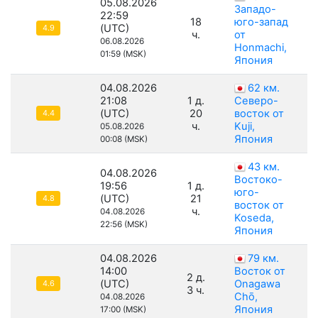
05.08.2026
Западо-
22:59
18
юго-запад
(UTC)
4.9
ч.
от
06.08.2026
Honmachi,
01:59 (MSK)
Япония
04.08.2026
62 км.
21:08
1 д.
Северо-
(UTC)
20
восток от
4.4
ч.
Kuji,
05.08.2026
Япония
00:08 (MSK)
43 км.
04.08.2026
Востоко-
19:56
1 д.
юго-
(UTC)
21
4.8
восток от
ч.
04.08.2026
Koseda,
22:56 (MSK)
Япония
04.08.2026
79 км.
14:00
Восток от
2 д.
(UTC)
Onagawa
4.6
3 ч.
Chō,
04.08.2026
Япония
17:00 (MSK)