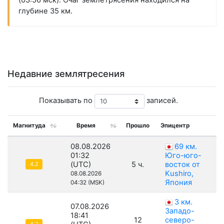
(03:56 мск). Очаг землетрясения находился на
глубине 35 км.
Недавние землятресения
Показывать по
записей.
Магнитуда
Время
Прошло
Эпицентр
08.08.2026
69 км.
01:32
Юго-юго-
(UTC)
5 ч.
восток от
4.2
Kushiro,
08.08.2026
Япония
04:32 (MSK)
3 км.
07.08.2026
Западо-
18:41
12
северо-