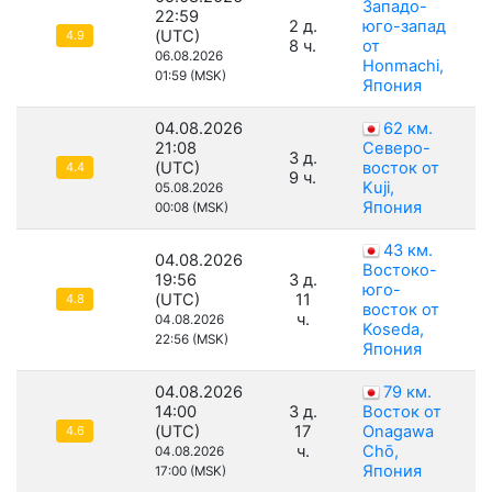
Западо-
22:59
2 д.
юго-запад
(UTC)
4.9
8 ч.
от
06.08.2026
Honmachi,
01:59 (MSK)
Япония
04.08.2026
62 км.
21:08
Северо-
3 д.
(UTC)
восток от
4.4
9 ч.
Kuji,
05.08.2026
Япония
00:08 (MSK)
43 км.
04.08.2026
Востоко-
19:56
3 д.
юго-
(UTC)
11
4.8
восток от
ч.
04.08.2026
Koseda,
22:56 (MSK)
Япония
04.08.2026
79 км.
14:00
3 д.
Восток от
(UTC)
17
Onagawa
4.6
ч.
Chō,
04.08.2026
Япония
17:00 (MSK)