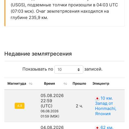
(USGS), подземные толчки произошли в 04:03 UTC
(07:03 мск). Очаг землетрясения находился на
глубине 235,9 км.
Недавние землятресения
Показывать по
записей.
Магнитуда
Время
Прошло
Эпицентр
Г
05.08.2026
10 км.
22:59
Запад от
(UTC)
2 ч.
4.9
Honmachi,
06.08.2026
Япония
01:59 (MSK)
04.08.2026
62 км.