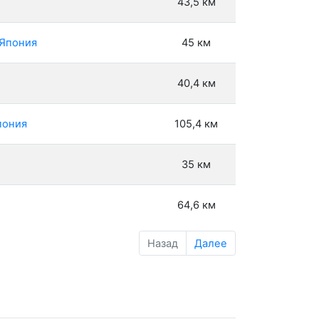
43,5 км
 Япония
45 км
40,4 км
пония
105,4 км
35 км
64,6 км
Назад
Далее