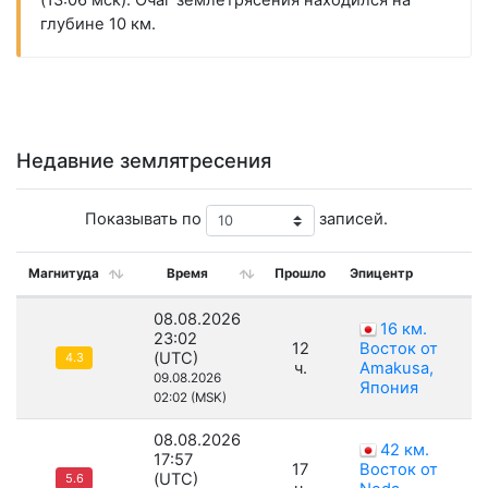
(13:06 мск). Очаг землетрясения находился на
глубине 10 км.
Недавние землятресения
Показывать по
записей.
Магнитуда
Время
Прошло
Эпицентр
08.08.2026
16 км.
23:02
12
Восток от
(UTC)
4.3
ч.
Amakusa,
09.08.2026
Япония
02:02 (MSK)
08.08.2026
42 км.
17:57
17
Восток от
(UTC)
5.6