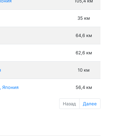
пония
105,4 км
35 км
64,6 км
62,6 км
я
10 км
, Япония
56,4 км
Назад
Далее