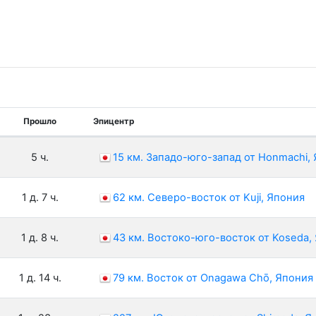
Прошло
Эпицентр
5 ч.
15 км. Западо-юго-запад от Honmachi,
1 д. 7 ч.
62 км. Северо-восток от Kuji, Япония
1 д. 8 ч.
43 км. Востоко-юго-восток от Koseda,
1 д. 14 ч.
79 км. Восток от Onagawa Chō, Япония