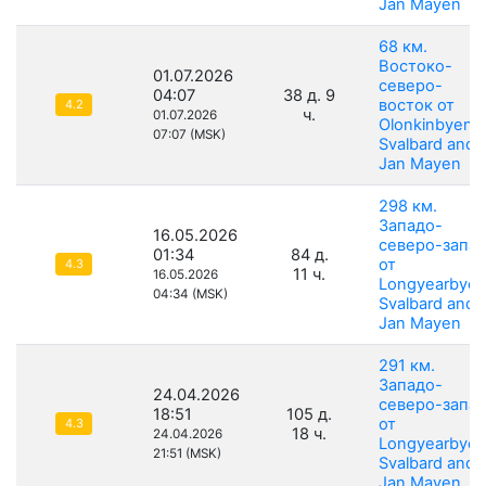
Jan Mayen
68 км.
Востоко-
01.07.2026
северо-
04:07
38 д. 9
восток от
4.2
ч.
01.07.2026
Olonkinbyen,
07:07 (MSK)
Svalbard and
Jan Mayen
298 км.
Западо-
16.05.2026
северо-запа
01:34
84 д.
от
4.3
11 ч.
16.05.2026
Longyearbyen
04:34 (MSK)
Svalbard and
Jan Mayen
291 км.
Западо-
24.04.2026
северо-запа
18:51
105 д.
от
4.3
18 ч.
24.04.2026
Longyearbyen
21:51 (MSK)
Svalbard and
Jan Mayen