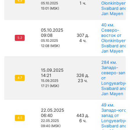
4.8
1 ч.
Olonkinbyen,
05.10.2025
Svalbard and
15:01 (MSK)
Jan Mayen
40 км.
05.10.2025
Северо-
09:08
307 д.
восток от
5.2
4 ч.
Olonkinbyen,
05.10.2025
Svalbard and
12:08 (MSK)
Jan Mayen
284 км.
Западо-
15.09.2025
северо-запа
14:21
326 д.
от
4.7
23 ч.
15.09.2025
Longyearbyen
17:21 (MSK)
Svalbard and
Jan Mayen
49 км.
22.05.2025
Западо-юго-
06:40
443 д.
запад от
4.5
6 ч.
Longyearbyen
22.05.2025
Svalbard and
09:40 (MSK)