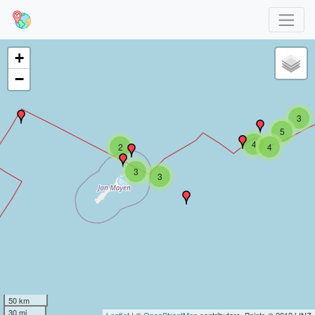
+
−
3
5
4
2
4
3
3
50 km
30 mi
Leaflet
| ©
OpenStreetMap
contributors, Points © 2012 LINZ