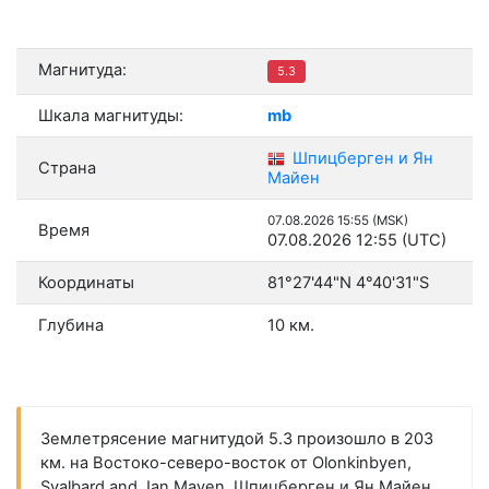
Магнитуда:
5.3
Шкала магнитуды:
mb
Шпицберген и Ян
Страна
Майен
07.08.2026 15:55 (MSK)
Время
07.08.2026 12:55 (UTC)
Координаты
81°27'44"N 4°40'31"S
Глубина
10 км.
Землетрясение магнитудой 5.3 произошло в 203
км. на Востоко-северо-восток от Olonkinbyen,
Svalbard and Jan Mayen, Шпицберген и Ян Майен.