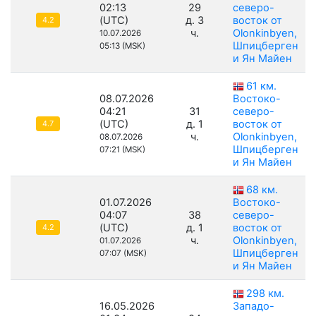
02:13
29
северо-
(UTC)
д. 3
восток от
4.2
ч.
Olonkinbyen,
10.07.2026
Шпицберген
05:13 (MSK)
и Ян Майен
61 км.
08.07.2026
Востоко-
04:21
31
северо-
(UTC)
д. 1
восток от
4.7
ч.
Olonkinbyen,
08.07.2026
Шпицберген
07:21 (MSK)
и Ян Майен
68 км.
01.07.2026
Востоко-
04:07
38
северо-
(UTC)
д. 1
восток от
4.2
ч.
Olonkinbyen,
01.07.2026
Шпицберген
07:07 (MSK)
и Ян Майен
298 км.
16.05.2026
Западо-