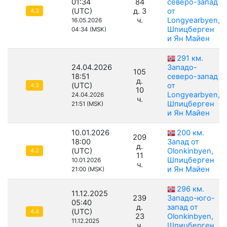
01:34
84
северо-запад
(UTC)
д. 3
от
4.3
ч.
Longyearbyen,
16.05.2026
Шпицберген
04:34 (MSK)
и Ян Майен
291 км.
24.04.2026
Западо-
105
18:51
северо-запад
д.
(UTC)
от
4.3
10
Longyearbyen,
24.04.2026
ч.
Шпицберген
21:51 (MSK)
и Ян Майен
10.01.2026
200 км.
209
18:00
Запад от
д.
(UTC)
Olonkinbyen,
4.2
11
Шпицберген
10.01.2026
ч.
и Ян Майен
21:00 (MSK)
296 км.
11.12.2025
239
Западо-юго-
05:40
д.
запад от
(UTC)
4.4
23
Olonkinbyen,
11.12.2025
ч.
Шпицберген