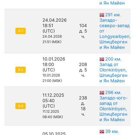
и Ян Майен
291 км.
24.04.2026
Западо-
18:51
104
северо-запад
(UTC)
д. 5
от
4.3
ч.
Longyearbyen,
24.04.2026
Шпицберген
21:51 (MSK)
и Ян Майен
10.01.2026
200 км.
18:00
208
Запад от
(UTC)
д. 5
Olonkinbyen,
4.2
ч.
Шпицберген
10.01.2026
и Ян Майен
21:00 (MSK)
296 км.
11.12.2025
238
Западо-юго-
05:40
д.
запад от
(UTC)
4.4
18
Olonkinbyen,
11.12.2025
ч.
Шпицберген
08:40 (MSK)
и Ян Майен
39 км.
05.10.2025