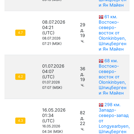
и Ян Майен
61 км.
08.07.2026
Востоко-
29
04:21
северо-
д.
(UTC)
восток от
4.7
19
Olonkinbyen,
08.07.2026
ч.
Шпицберген
07:21 (MSK)
и Ян Майен
68 км.
01.07.2026
Востоко-
36
04:07
северо-
д.
(UTC)
восток от
4.2
19
Olonkinbyen,
01.07.2026
ч.
Шпицберген
07:07 (MSK)
и Ян Майен
298 км.
16.05.2026
Западо-
82
01:34
северо-запад
д.
(UTC)
от
4.3
22
Longyearbyen,
16.05.2026
ч.
Шпицберген
04:34 (MSK)