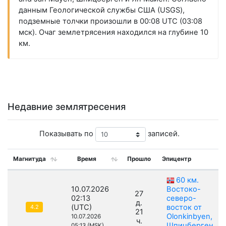
данным Геологической службы США (USGS),
подземные толчки произошли в 00:08 UTC (03:08
мск). Очаг землетрясения находился на глубине 10
км.
Недавние землятресения
Показывать по
записей.
Магнитуда
Время
Прошло
Эпицентр
60 км.
10.07.2026
Востоко-
27
02:13
северо-
д.
(UTC)
восток от
4.2
21
Olonkinbyen,
10.07.2026
ч.
Шпицберген
05:13 (MSK)