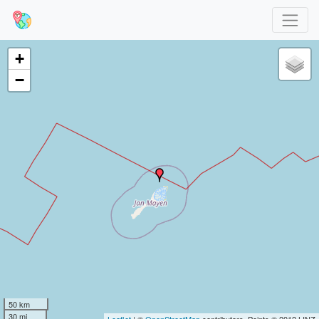
+
−
50 km
30 mi
Leaflet
| ©
OpenStreetMap
contributors, Points © 2012 LINZ