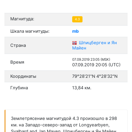
Магнитуда:
4.3
Шкала магнитуды:
mb
Шпицберген и Ян
Страна
Майен
07.09.2019 23:05 (MSK)
Время
07.09.2019 20:05 (UTC)
Координаты
79°28'21"N 4°28'32"N
Глубина
13,84 км.
Землетрясение магнитудой 4.3 произошло в 298
км. на Западо-северо-запад от Longyearbyen,
Svalbard and Jan Mayen, Шпицберген и Ян Майен.