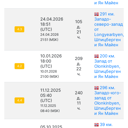
и Ян Майен
291 км.
24.04.2026
Западо-
105
18:51
северо-запад
д.
(UTC)
от
4.3
21
Longyearbyen,
24.04.2026
ч.
Шпицберген
21:51 (MSK)
и Ян Майен
10.01.2026
200 км.
209
18:00
Запад от
д.
(UTC)
Olonkinbyen,
4.2
22
Шпицберген
10.01.2026
ч.
и Ян Майен
21:00 (MSK)
296 км.
11.12.2025
240
Западо-юго-
05:40
д.
запад от
(UTC)
4.4
11
Olonkinbyen,
11.12.2025
ч.
Шпицберген
08:40 (MSK)
и Ян Майен
39 км.
05.10.2025