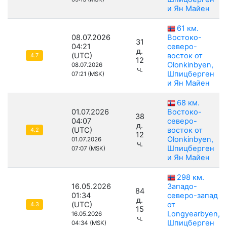
и Ян Майен
61 км.
08.07.2026
Востоко-
31
04:21
северо-
д.
(UTC)
восток от
4.7
12
Olonkinbyen,
08.07.2026
ч.
Шпицберген
07:21 (MSK)
и Ян Майен
68 км.
01.07.2026
Востоко-
38
04:07
северо-
д.
(UTC)
восток от
4.2
12
Olonkinbyen,
01.07.2026
ч.
Шпицберген
07:07 (MSK)
и Ян Майен
298 км.
16.05.2026
Западо-
84
01:34
северо-запад
д.
(UTC)
от
4.3
15
Longyearbyen,
16.05.2026
ч.
Шпицберген
04:34 (MSK)