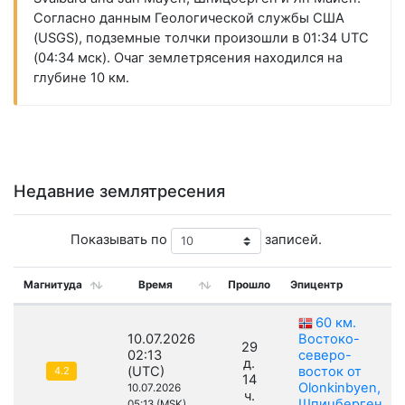
Согласно данным Геологической службы США
(USGS), подземные толчки произошли в 01:34 UTC
(04:34 мск). Очаг землетрясения находился на
глубине 10 км.
Недавние землятресения
Показывать по
записей.
Магнитуда
Время
Прошло
Эпицентр
60 км.
10.07.2026
Востоко-
29
02:13
северо-
д.
(UTC)
восток от
4.2
14
Olonkinbyen,
10.07.2026
ч.
Шпицберген
05:13 (MSK)