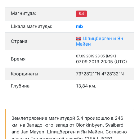
Магнитуда:
5.4
Шкала магнитуды:
mb
Шпицберген и Ян
Страна
Майен
07.09.2019 23:05 (MSK)
Время
07.09.2019 20:05 (UTC)
Координаты
79°28'21"N 4°28'32"N
Глубина
13,84 км.
Землетрясение магнитудой 5.4 произошло в 246
км. на Западо-юго-запад от Olonkinbyen, Svalbard
and Jan Mayen, Шпицберген и Ян Майен. Согласно
данным Геологической службы США (USGS),