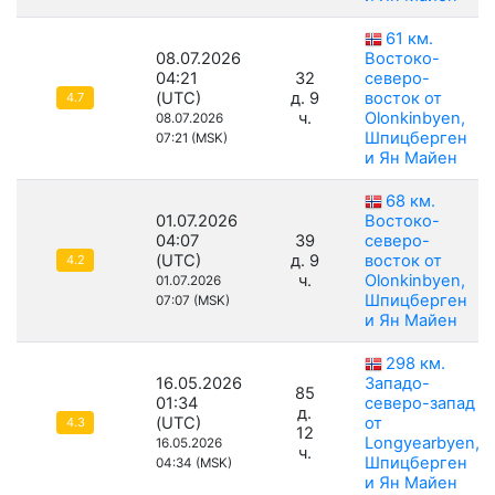
61 км.
08.07.2026
Востоко-
04:21
32
северо-
(UTC)
д. 9
восток от
4.7
ч.
Olonkinbyen,
08.07.2026
Шпицберген
07:21 (MSK)
и Ян Майен
68 км.
01.07.2026
Востоко-
04:07
39
северо-
(UTC)
д. 9
восток от
4.2
ч.
Olonkinbyen,
01.07.2026
Шпицберген
07:07 (MSK)
и Ян Майен
298 км.
16.05.2026
Западо-
85
01:34
северо-запад
д.
(UTC)
от
4.3
12
Longyearbyen,
16.05.2026
ч.
Шпицберген
04:34 (MSK)
и Ян Майен