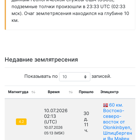
подземные толчки произошли в 23:33 UTC (02:33
мск). Очаг землетрясения находился на глубине 10
км.
Недавние землятресения
Показывать по
записей.
Магнитуда
Время
Прошло
Эпицентр
60 км.
10.07.2026
Востоко-
30
02:13
северо-
д.
(UTC)
восток от
4.2
11
Olonkinbyen,
10.07.2026
ч.
Шпицберген
05:13 (MSK)
и Ян Майен