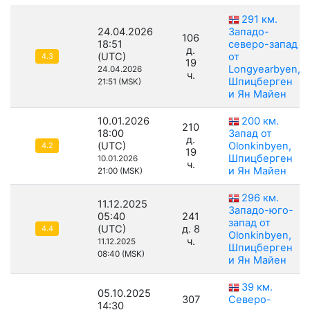
291 км.
24.04.2026
Западо-
106
18:51
северо-запад
д.
(UTC)
от
4.3
19
Longyearbyen,
24.04.2026
ч.
Шпицберген
21:51 (MSK)
и Ян Майен
10.01.2026
200 км.
210
18:00
Запад от
д.
(UTC)
Olonkinbyen,
4.2
19
Шпицберген
10.01.2026
ч.
и Ян Майен
21:00 (MSK)
296 км.
11.12.2025
Западо-юго-
05:40
241
запад от
(UTC)
д. 8
4.4
Olonkinbyen,
ч.
11.12.2025
Шпицберген
08:40 (MSK)
и Ян Майен
39 км.
05.10.2025
307
Северо-
14:30