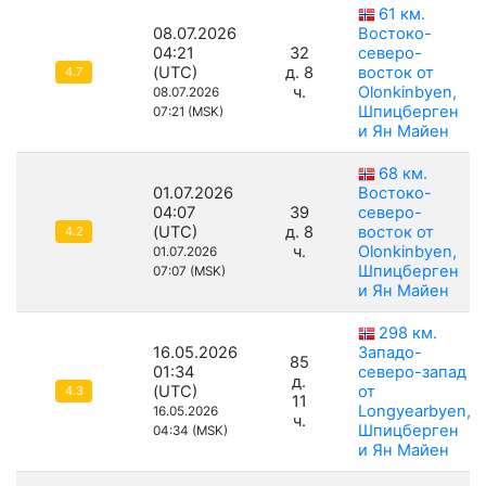
61 км.
08.07.2026
Востоко-
04:21
32
северо-
(UTC)
д. 8
восток от
4.7
ч.
Olonkinbyen,
08.07.2026
Шпицберген
07:21 (MSK)
и Ян Майен
68 км.
01.07.2026
Востоко-
04:07
39
северо-
(UTC)
д. 8
восток от
4.2
ч.
Olonkinbyen,
01.07.2026
Шпицберген
07:07 (MSK)
и Ян Майен
298 км.
16.05.2026
Западо-
85
01:34
северо-запад
д.
(UTC)
от
4.3
11
Longyearbyen,
16.05.2026
ч.
Шпицберген
04:34 (MSK)
и Ян Майен