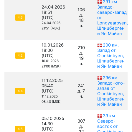
291 км.
24.04.2026
Западо-
106
18:51
северо-запад
д.
(UTC)
от
4.3
18
Longyearbyen,
24.04.2026
ч.
Шпицберген
21:51 (MSK)
и Ян Майен
10.01.2026
200 км.
210
18:00
Запад от
д.
(UTC)
Olonkinbyen,
4.2
19
Шпицберген
10.01.2026
ч.
и Ян Майен
21:00 (MSK)
296 км.
11.12.2025
Западо-юго-
05:40
241
запад от
(UTC)
д. 7
4.4
Olonkinbyen,
ч.
11.12.2025
Шпицберген
08:40 (MSK)
и Ян Майен
39 км.
05.10.2025
307
Северо-
14:30
д.
восток от
(UTC)
4.6
22
Olonkinbyen,