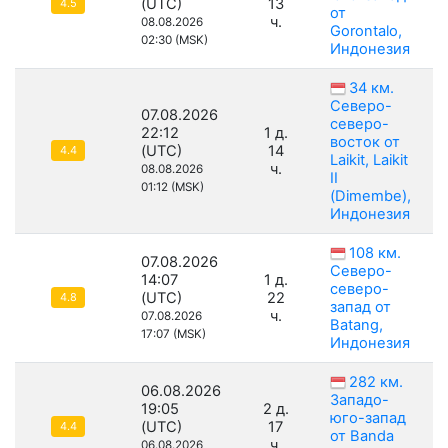
(UTC)
13
4.5
от
ч.
08.08.2026
Gorontalo,
02:30 (MSK)
Индонезия
34 км.
Северо-
07.08.2026
северо-
22:12
1 д.
восток от
(UTC)
14
4.4
Laikit, Laikit
ч.
08.08.2026
II
01:12 (MSK)
(Dimembe),
Индонезия
108 км.
07.08.2026
Северо-
14:07
1 д.
северо-
(UTC)
22
4.8
запад от
ч.
07.08.2026
Batang,
17:07 (MSK)
Индонезия
282 км.
06.08.2026
Западо-
19:05
2 д.
юго-запад
(UTC)
17
4.4
от Banda
ч.
06.08.2026