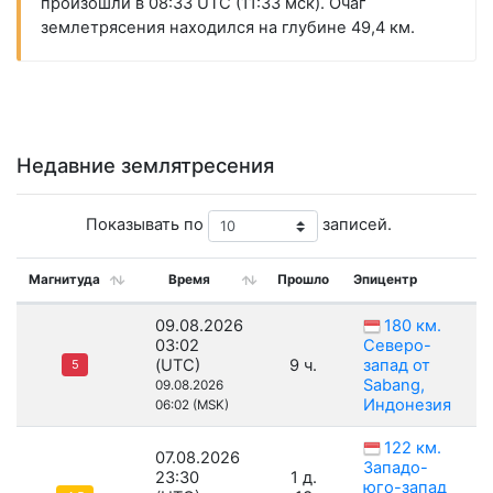
произошли в 08:33 UTC (11:33 мск). Очаг
землетрясения находился на глубине 49,4 км.
Недавние землятресения
Показывать по
записей.
Магнитуда
Время
Прошло
Эпицентр
09.08.2026
180 км.
03:02
Северо-
(UTC)
9 ч.
запад от
5
Sabang,
09.08.2026
Индонезия
06:02 (MSK)
122 км.
07.08.2026
Западо-
23:30
1 д.
юго-запад