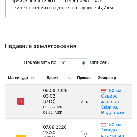
произошли в 12:40 UTC (15:40 мск). Очаг
землетрясения находился на глубине 47,7 км.
Недавние землятресения
Показывать по
записей.
Магнитуда
Время
Прошло
Эпицентр
09.08.2026
180 км.
03:02
Северо-
(UTC)
7 ч.
запад от
5
Sabang,
09.08.2026
Индонезия
06:02 (MSK)
122 км.
07.08.2026
Западо-
23:30
1 д.
юго-запад