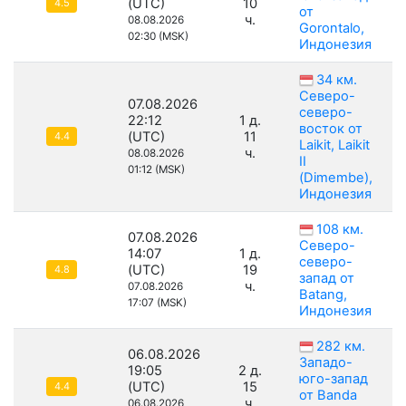
(UTC)
10
4.5
от
ч.
08.08.2026
Gorontalo,
02:30 (MSK)
Индонезия
34 км.
Северо-
07.08.2026
северо-
22:12
1 д.
восток от
(UTC)
11
4.4
Laikit, Laikit
ч.
08.08.2026
II
01:12 (MSK)
(Dimembe),
Индонезия
108 км.
07.08.2026
Северо-
14:07
1 д.
северо-
(UTC)
19
4.8
запад от
ч.
07.08.2026
Batang,
17:07 (MSK)
Индонезия
282 км.
06.08.2026
Западо-
19:05
2 д.
юго-запад
(UTC)
15
4.4
от Banda
ч.
06.08.2026