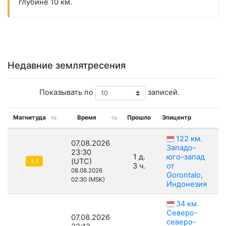
глубине 10 км.
Недавние землятресения
Показывать по
записей.
Магнитуда
Время
Прошло
Эпицентр
122 км.
07.08.2026
Западо-
23:30
1 д.
юго-запад
(UTC)
4.5
3 ч.
от
08.08.2026
Gorontalo,
02:30 (MSK)
Индонезия
34 км.
Северо-
07.08.2026
северо-