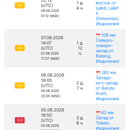
22:12
1 д.
восток от
(UTC)
4.4
4 ч.
Laikit, Laikit
08.08.2026
II
01:12 (MSK)
(Dimembe),
Индонезия
108 км.
07.08.2026
Северо-
14:07
1 д.
северо-
(UTC)
12
4.8
запад от
ч.
07.08.2026
Batang,
17:07 (MSK)
Индонезия
282 км.
06.08.2026
Западо-
19:05
2 д.
юго-запад
(UTC)
4.4
7 ч.
от Banda
06.08.2026
Aceh,
22:05 (MSK)
Индонезия
05.08.2026
62 км.
16:50
3 д.
Запад от
(UTC)
5.3
9 ч.
Tobelo,
05.08.2026
Индонезия