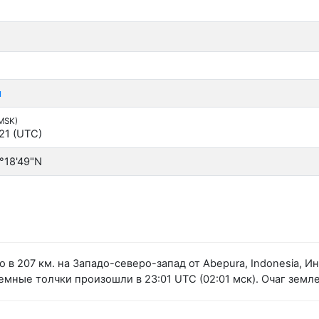
я
(MSK)
:21 (UTC)
°18'49"N
в 207 км. на Западо-северо-запад от Abepura, Indonesia, 
мные толчки произошли в 23:01 UTC (02:01 мск). Очаг земле