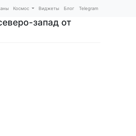
каны
Космос
Виджеты
Блог
Telegram
северо-запад от