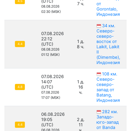
(UTC)
4.5
7 ч.
от
08.08.2026
Gorontalo,
02:30 (MSK)
Индонезия
34 км.
Северо-
07.08.2026
северо-
22:12
1 д.
восток от
(UTC)
4.4
8 ч.
Laikit, Laikit
08.08.2026
II
01:12 (MSK)
(Dimembe),
Индонезия
108 км.
07.08.2026
Северо-
14:07
1 д.
северо-
(UTC)
16
4.8
запад от
ч.
07.08.2026
Batang,
17:07 (MSK)
Индонезия
282 км.
06.08.2026
Западо-
19:05
2 д.
юго-запад
(UTC)
11
4.4
от Banda
ч.
06.08.2026