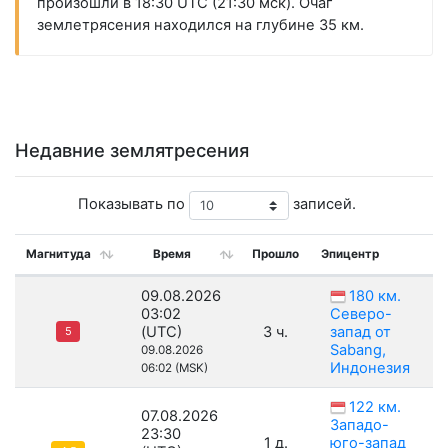
произошли в 18:30 UTC (21:30 мск). Очаг
землетрясения находился на глубине 35 км.
Недавние землятресения
Показывать по
записей.
Магнитуда
Время
Прошло
Эпицентр
09.08.2026
180 км.
03:02
Северо-
(UTC)
3 ч.
запад от
5
Sabang,
09.08.2026
Индонезия
06:02 (MSK)
122 км.
07.08.2026
Западо-
23:30
1 д.
юго-запад