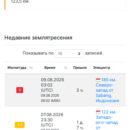
123,5 км.
Недавние землятресения
Показывать по
записей.
Магнитуда
Время
Прошло
Эпицентр
09.08.2026
180 км.
03:02
Северо-
(UTC)
3 ч.
запад от
5
Sabang,
09.08.2026
Индонезия
06:02 (MSK)
122 км.
07.08.2026
Западо-
23:30
1 д.
юго-запад
(UTC)
4.5
7 ч.
от