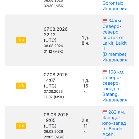
08.08.2026
Gorontalo,
02:30 (MSK)
Индонезия
34 км.
Северо-
07.08.2026
северо-
22:12
1 д.
восток от
(UTC)
4.4
8 ч.
Laikit, Laikit
08.08.2026
II
01:12 (MSK)
(Dimembe),
Индонезия
108 км.
07.08.2026
Северо-
14:07
1 д.
северо-
(UTC)
16
4.8
запад от
ч.
07.08.2026
Batang,
17:07 (MSK)
Индонезия
282 км.
06.08.2026
Западо-
19:05
2 д.
юго-запад
(UTC)
11
4.4
от Banda
ч.
06.08.2026
Aceh,
22:05 (MSK)