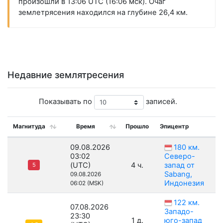
произошли в 13:06 UTC (16:06 мск). Очаг
землетрясения находился на глубине 26,4 км.
Недавние землятресения
Показывать по
записей.
Магнитуда
Время
Прошло
Эпицентр
09.08.2026
180 км.
03:02
Северо-
(UTC)
4 ч.
запад от
5
Sabang,
09.08.2026
Индонезия
06:02 (MSK)
122 км.
07.08.2026
Западо-
23:30
1 д.
юго-запад