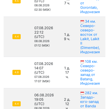
(UTC)
4.5
7 ч.
от
08.08.2026
Gorontalo,
02:30 (MSK)
Индонезия
34 км.
Северо-
07.08.2026
северо-
22:12
1 д.
восток от
(UTC)
4.4
9 ч.
Laikit, Laikit
08.08.2026
II
01:12 (MSK)
(Dimembe),
Индонезия
108 км.
07.08.2026
Северо-
14:07
1 д.
северо-
(UTC)
17
4.8
запад от
ч.
07.08.2026
Batang,
17:07 (MSK)
Индонезия
282 км.
06.08.2026
Западо-
19:05
2 д.
юго-запад
(UTC)
12
4.4
от Banda
ч.
06.08.2026