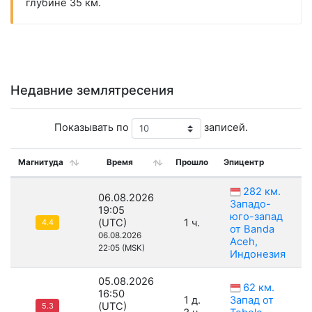
глубине 35 км.
Недавние землятресения
Показывать по
записей.
Магнитуда
Время
Прошло
Эпицентр
Г
282 км.
06.08.2026
Западо-
19:05
юго-запад
(UTC)
1 ч.
4.4
от Banda
06.08.2026
Aceh,
22:05 (MSK)
Индонезия
05.08.2026
62 км.
16:50
1 д.
Запад от
(UTC)
5.3