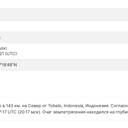
я
(MSK)
:21 (UTC)
°18'49"N
 в 143 км. на Север от Tobelo, Indonesia, Индонезия. Согл
17 UTC (20:17 мск). Очаг землетрясения находился на глуби