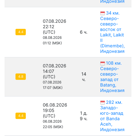
Индонезия
34 км.
Северо-
07.08.2026
северо-
22:12
восток от
(UTC)
6 ч.
4.4
Laikit, Laikit
08.08.2026
II
01:12 (MSK)
(Dimembe),
Индонезия
108 км.
07.08.2026
Северо-
14:07
14
северо-
(UTC)
4.8
ч.
запад от
07.08.2026
Batang,
17:07 (MSK)
Индонезия
282 км.
06.08.2026
Западо-
19:05
1 д.
юго-запад
(UTC)
4.4
9 ч.
от Banda
06.08.2026
Aceh,
22:05 (MSK)
Индонезия