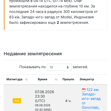
произошли в 04:14 UTC (07:14 мск). Очаг
землетрясения находился на глубине 10 км. За
последние 24 часа в радиусе 300 километров от
83 км. Западо-юго-запад от Modisi, Индонезия
было зафиксировано еще
2
землетрясения.
Недавние землятресения
Показывать по
записей.
Магнитуда
Время
Прошло
Эпицентр
122 км.
07.08.2026
Западо-
23:30
юго-запад
(UTC)
4 ч.
4.5
от
08.08.2026
Gorontalo,
02:30 (MSK)