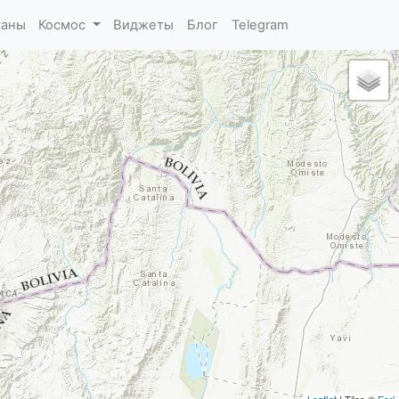
каны
Космос
Виджеты
Блог
Telegram
Leaflet
| Tiles ©
Esri