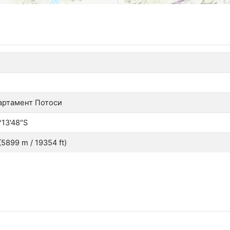
артамент Потоси
°13'48"S
899 m / 19354 ft)