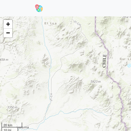
+
−
20 km
10 mi