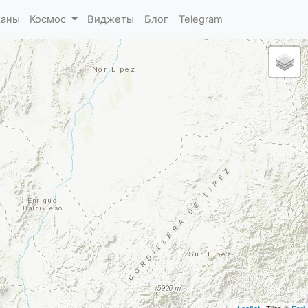
каны
Космос
Виджеты
Блог
Telegram
Leaflet
| Tiles ©
Esri