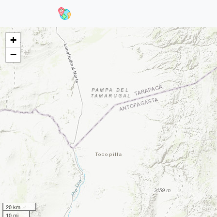
+
−
20 km
10 mi