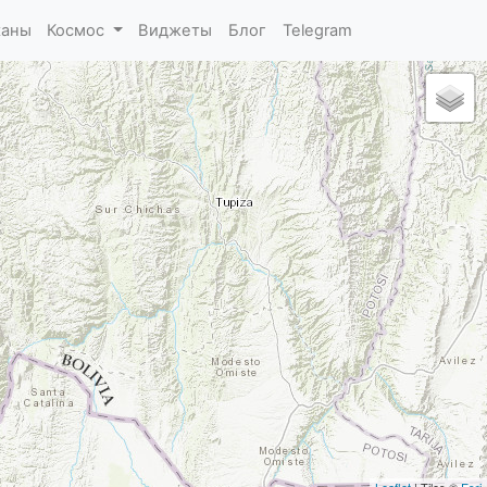
каны
Космос
Виджеты
Блог
Telegram
Leaflet
| Tiles ©
Esri