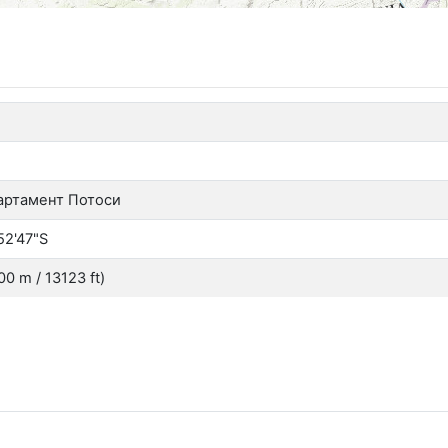
артамент Потоси
52'47"S
0 m / 13123 ft)