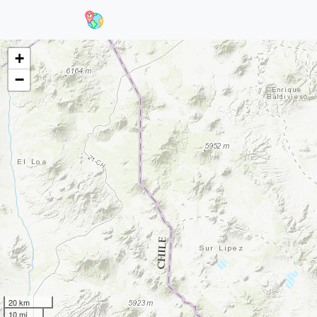
+
−
20 km
10 mi