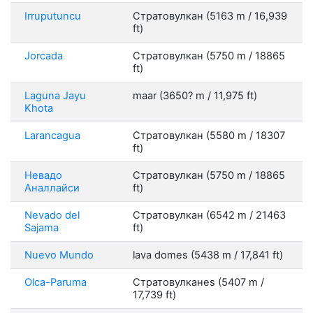
Irruputuncu
Стратовулкан (5163 m / 16,939
ft)
Jorcada
Стратовулкан (5750 m / 18865
ft)
Laguna Jayu
maar (3650? m / 11,975 ft)
Khota
Larancagua
Стратовулкан (5580 m / 18307
ft)
Невадо
Стратовулкан (5750 m / 18865
Аналлайси
ft)
Nevado del
Стратовулкан (6542 m / 21463
Sajama
ft)
Nuevo Mundo
lava domes (5438 m / 17,841 ft)
Olca-Paruma
Стратовулканes (5407 m /
17,739 ft)