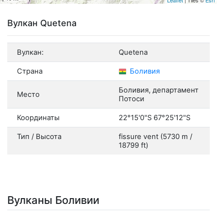
Вулкан Quetena
Вулкан:
Quetena
Страна
Боливия
Боливия, департамент
Место
Потоси
Координаты
22°15'0"S 67°25'12"S
Тип / Высота
fissure vent (5730 m /
18799 ft)
Вулканы Боливии