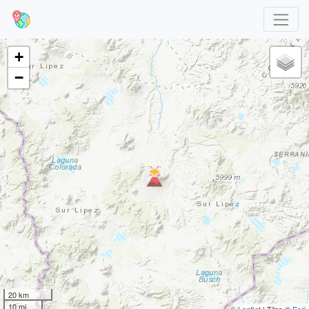
+
−
20 km
10 mi
Leaflet
| Tiles ©
Esri