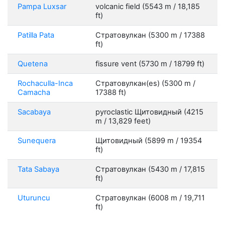
Pampa Luxsar
volcanic field (5543 m / 18,185
ft)
Patilla Pata
Стратовулкан (5300 m / 17388
ft)
Quetena
fissure vent (5730 m / 18799 ft)
Rochaculla-Inca
Стратовулкан(es) (5300 m /
Camacha
17388 ft)
Sacabaya
pyroclastic Щитовидный (4215
m / 13,829 feet)
Sunequera
Щитовидный (5899 m / 19354
ft)
Tata Sabaya
Стратовулкан (5430 m / 17,815
ft)
Uturuncu
Стратовулкан (6008 m / 19,711
ft)