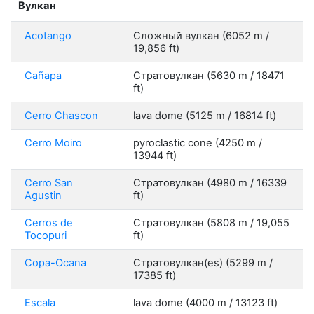
Вулкан
Acotango
Сложный вулкан (6052 m /
19,856 ft)
Cañapa
Стратовулкан (5630 m / 18471
ft)
Cerro Chascon
lava dome (5125 m / 16814 ft)
Cerro Moiro
pyroclastic cone (4250 m /
13944 ft)
Cerro San
Стратовулкан (4980 m / 16339
Agustin
ft)
Cerros de
Стратовулкан (5808 m / 19,055
Tocopuri
ft)
Copa-Ocana
Стратовулкан(es) (5299 m /
17385 ft)
Escala
lava dome (4000 m / 13123 ft)