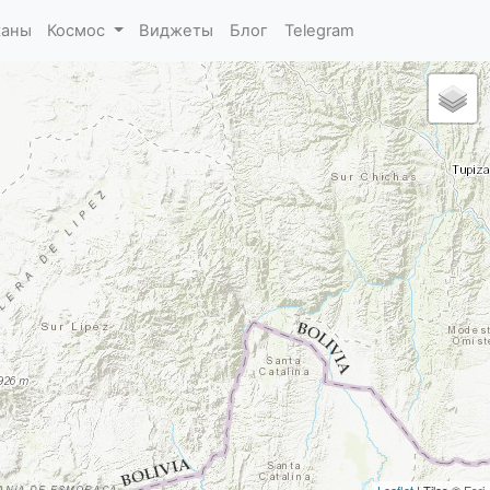
каны
Космос
Виджеты
Блог
Telegram
Leaflet
| Tiles ©
Esri