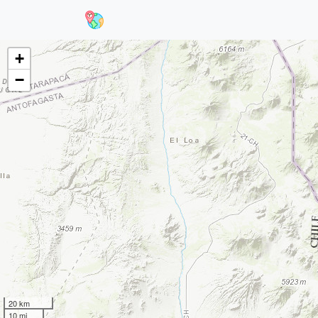
+
−
20 km
10 mi