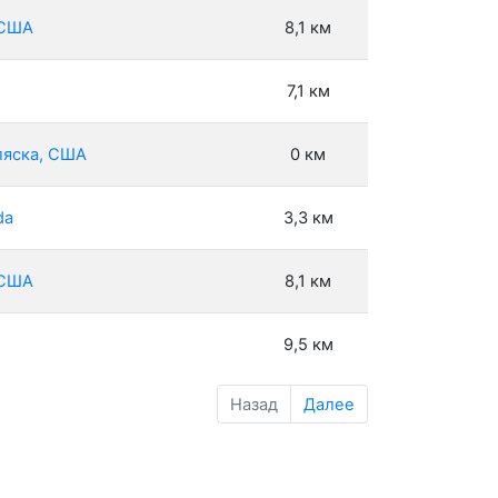
 США
8,1 км
7,1 км
Аляска, США
0 км
da
3,3 км
 США
8,1 км
9,5 км
Назад
Далее