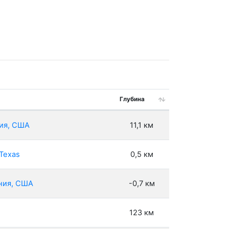
Глубина
ния, США
11,1 км
 Texas
0,5 км
рния, США
-0,7 км
123 км