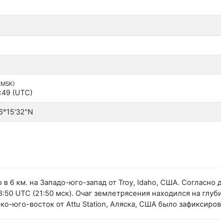
 (MSK)
:49 (UTC)
6°15'32"N
 в 6 км. на Западо-юго-запад от Troy, Idaho, США. Соглас
:50 UTC (21:50 мск). Очаг землетрясения находился на глуби
ко-юго-восток от Attu Station, Аляска, США было зафиксир