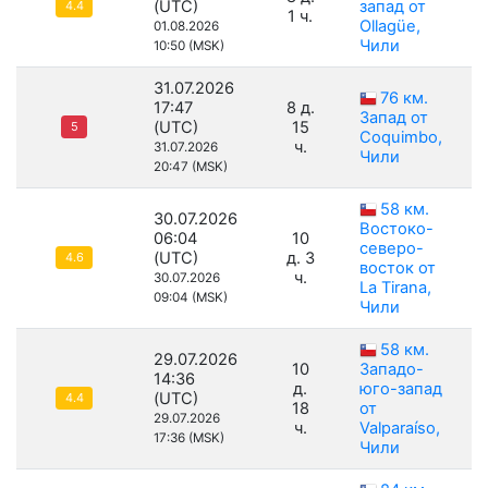
(UTC)
запад от
4.4
1 ч.
Ollagüe,
01.08.2026
Чили
10:50 (MSK)
31.07.2026
76 км.
17:47
8 д.
Запад от
(UTC)
15
5
Coquimbo,
ч.
31.07.2026
Чили
20:47 (MSK)
58 км.
30.07.2026
Востоко-
06:04
10
северо-
(UTC)
д. 3
4.6
восток от
ч.
30.07.2026
La Tirana,
09:04 (MSK)
Чили
58 км.
29.07.2026
10
Западо-
14:36
д.
юго-запад
(UTC)
4.4
18
от
29.07.2026
ч.
Valparaíso,
17:36 (MSK)
Чили