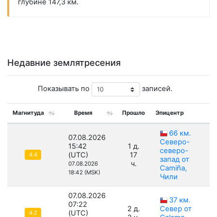
глубине 147,3 км.
Недавние землятресения
Показывать по
записей.
Магнитуда
Время
Прошло
Эпицентр
Г
66 км.
07.08.2026
Северо-
15:42
1 д.
северо-
(UTC)
17
4.4
запад от
ч.
07.08.2026
Camiña,
18:42 (MSK)
Чили
07.08.2026
37 км.
07:22
2 д.
Север от
(UTC)
4.2