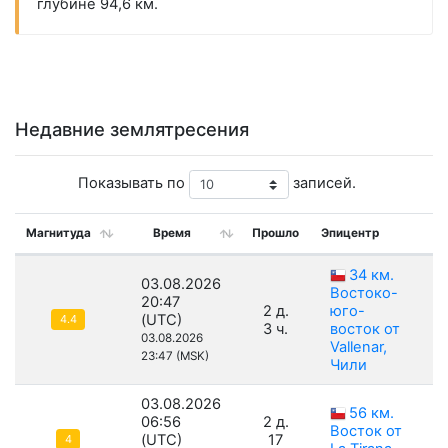
глубине 94,6 км.
Недавние землятресения
Показывать по
записей.
Магнитуда
Время
Прошло
Эпицентр
Г
34 км.
03.08.2026
Востоко-
20:47
2 д.
юго-
(UTC)
4.4
3 ч.
восток от
03.08.2026
Vallenar,
23:47 (MSK)
Чили
03.08.2026
56 км.
06:56
2 д.
Восток от
(UTC)
17
4