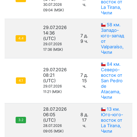
восток от
ч.
30.07.2026
La Tirana,
09:04 (MSK)
Чили
58 км.
29.07.2026
Западо-
14:36
7 д.
юго-запад
(UTC)
4.4
9 ч.
от
29.07.2026
Valparaíso,
17:36 (MSK)
Чили
84 км.
29.07.2026
Северо-
08:21
7 д.
восток от
(UTC)
15
San Pedro
4.1
ч.
de
29.07.2026
Atacama,
11:21 (MSK)
Чили
28.07.2026
13 км.
06:05
8 д.
Юго-юго-
(UTC)
17
восток от
3.2
ч.
La Tirana,
28.07.2026
Чили
09:05 (MSK)